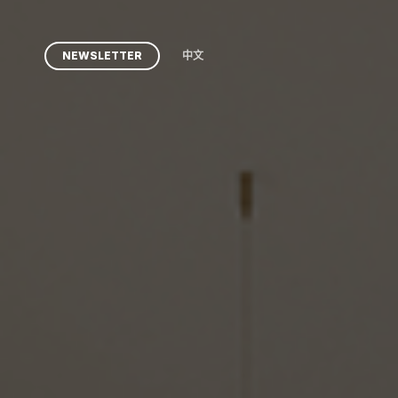
Skip
to
NEWSLETTER
中文
main
content