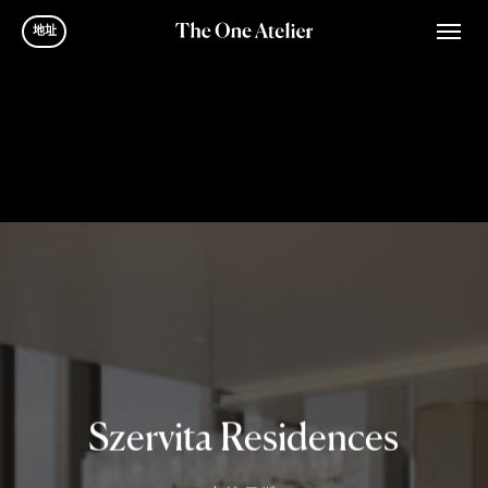
Skip
Men
地址
to
main
content
Szervita Residences