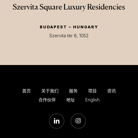
Szervita Square Luxury Residencies
BUDAPEST – HUNGARY
Szervita tér 8, 1052
首页
关于我们
服务
项目
资讯
合作伙伴
地址
English
LINKEDIN
INSTAGRAM