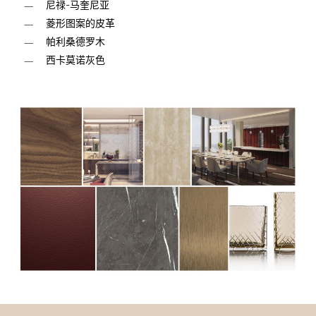
尼禄-马奎尼亚
菱形图案的皮革
帕利桑德罗木
西卡莫诺灰色