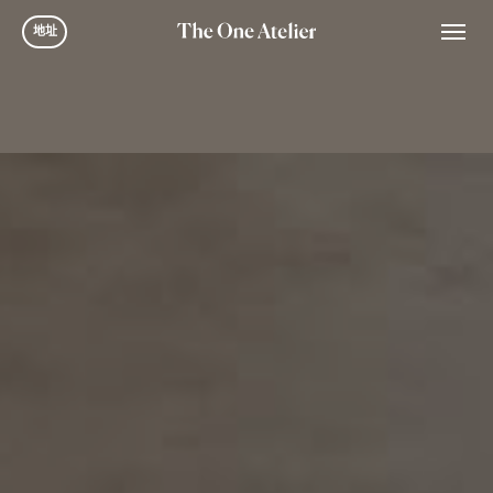
Skip
Men
地址
to
main
content